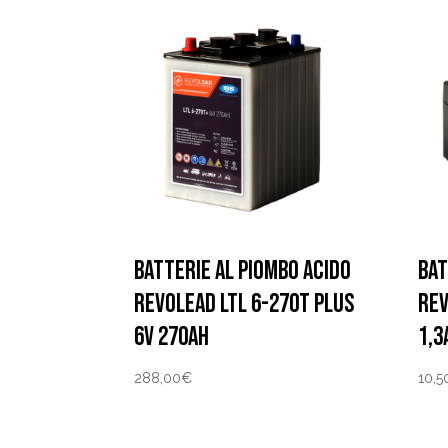
BATTERIE AL PIOMBO ACIDO
BAT
REVOLEAD LTL 6-270T PLUS
REV
6V 270AH
1,3
288,00
€
10,5