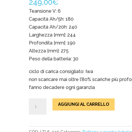
249,00
€
Teansione V: 6
Capacità Ah/5h: 180
Capacità Ah/20h: 240
Larghezza [mm]: 244
Profondita [mm]: 190
Altezza [mm]: 275
Peso della batteria: 30
ciclo di carica consigliato: Iwa
non scaricare mai oltre l’80% scariche più prof
fanno decadere ogni garanzia
Batterie
AGGIUNGI AL CARRELLO
al
piombo
acido