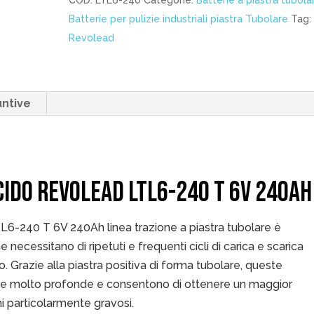
COD:
LTL6-240
Categorie:
Batterie a piastra tubola
Revolead
Batterie per pulizie industriali piastra Tubolare
Tag:
LTL6-
Revolead
240
T
6V
240Ah
untive
quantità
CIDO REVOLEAD LTL6-240 T 6V 240AH
L6-240 T 6V 240Ah linea trazione a piastra tubolare è
 necessitano di ripetuti e frequenti cicli di carica e scarica
. Grazie alla piastra positiva di forma tubolare, queste
che molto profonde e consentono di ottenere un maggior
i particolarmente gravosi.