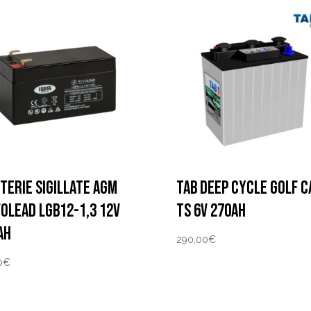
TERIE SIGILLATE AGM
TAB DEEP CYCLE GOLF C
OLEAD LGB12-1,3 12V
TS 6V 270AH
AH
290,00
€
0
€