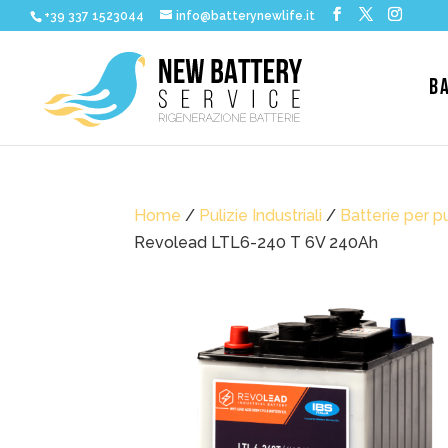
+39 337 1523044
info@batterynewlife.it
B
Home
/
Pulizie Industriali
/
Batterie per pu
Revolead LTL6-240 T 6V 240Ah