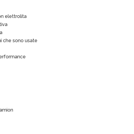
n elettrolita
tiva
ca
ni che sono usate
 performance
camion