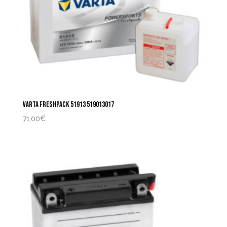
VARTA FRESHPACK 51913 519013017
71,00
€