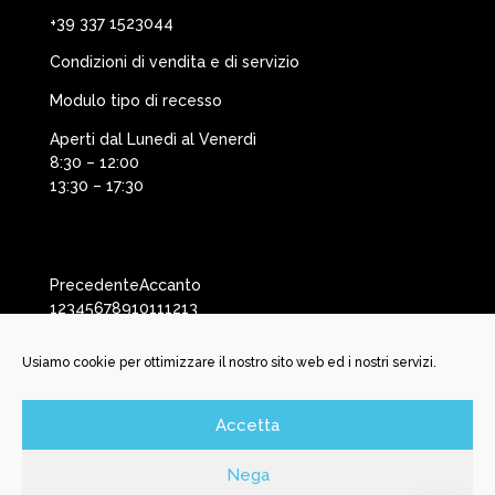
+39 337 1523044
Condizioni di vendita e di servizio
Modulo tipo di recesso
Aperti dal Lunedì al Venerdì
8:30 – 12:00
13:30 – 17:30
Precedente
Accanto
1
2
3
4
5
6
7
8
9
10
11
12
13
Usiamo cookie per ottimizzare il nostro sito web ed i nostri servizi.
Accetta
©️ New Battery Service Srl | Via San Martino, 29 | 25037
Pontoglio BS | P. Iva e C.F. 04150170985 | N. REA BS592456 | N.
Nega
Iscrizione Registro Inprese 04150170985 | Cap. Soc. Int.