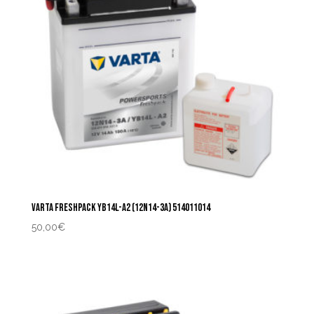
VARTA FRESHPACK YB14L-A2 (12N14-3A) 514011014
50,00
€