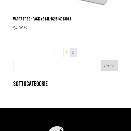
VARTA FRESHPACK YB14L-B2 514013014
54,00
€
←
1
2
SOTTOCATEGORIE