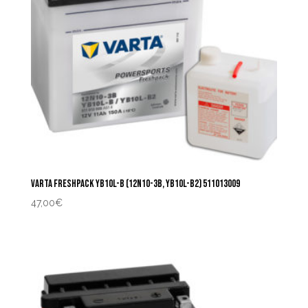
VARTA FRESHPACK YB10L-B (12N10-3B, YB10L-B2) 511013009
47,00
€