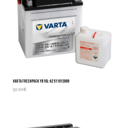
VARTA FRESHPACK YB10L-A2 511012009
50,00
€