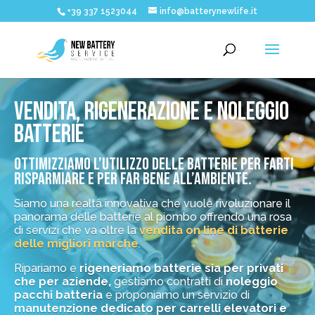
+39 337 1523044
info@batterynewlife.it
VENDITA, RIGENERAZIONE E NOLEGGIO
BATTERIE
OTTIMIZZIAMO L’UTILIZZO DELLE BATTERIE PER FARTI
RISPARMIARE E PER FAR BENE ALL’AMBIENTE.
Siamo una realtà innovativa che vuole rivoluzionare il
panorama delle batterie al piombo offrendo una rosa
di servizi che va oltre la
vendita on line di batterie
delle migliori marche
.
Ripariamo e
rigeneriamo batterie sia per privati
che per aziende,
gestiamo contratti di
noleggio
pacchi batteria
e proponiamo un servizio di
manutenzione dedicato per carrelli elevatori e