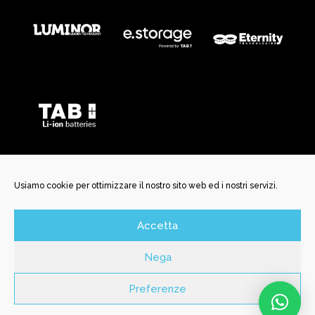
Usiamo cookie per ottimizzare il nostro sito web ed i nostri servizi.
Accetta
©️ New Battery Service Srl | Via San Martino, 29 | 25037
Pontoglio BS | P. Iva e C.F. 04150170985 | N. REA BS592456 | N.
Nega
Iscrizione Registro Inprese 04150170985 | Cap. Soc. Int.
Versato € 10.000,00 |
newbatterysrl@legalmail.it
| SDI
Preferenze
T9K4ZHO |
Privacy Policy
|
Cookie Policy
| Concept By
Mr