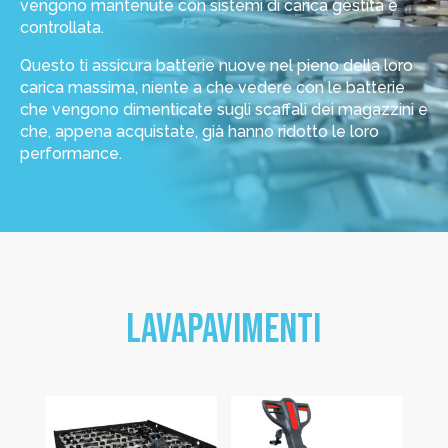
vengono mantenute con sistemi di carica gestita e
controllata.
Questo ti assicura batterie nuove nel pieno della loro
carica massima, niente a che vedere con le batterie
che vengono dimenticate sugli scaffali dei magazzini e
che, appena acquistate, già hanno ridotto le loro
performance.
LAVAPAVIMENTI