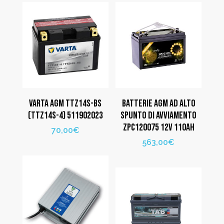
VARTA AGM TTZ14S-BS
BATTERIE AGM AD ALTO
(TTZ14S-4) 511902023
SPUNTO DI AVVIAMENTO
ZPC120075 12V 110AH
70,00
€
563,00
€