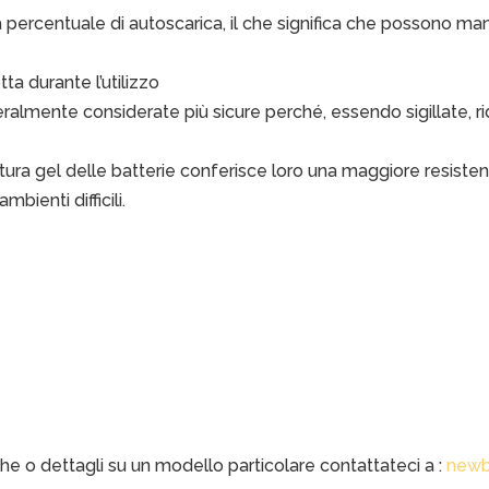
percentuale di autoscarica, il che significa che possono mant
ta durante l’utilizzo
ralmente considerate più sicure perché, essendo sigillate, rid
ttura gel delle batterie conferisce loro una maggiore resistenza
bienti difficili.
che o dettagli su un modello particolare contattateci a :
newb