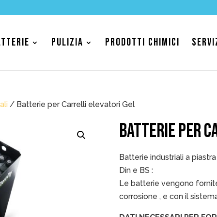
ATTERIE
PULIZIA
PRODOTTI CHIMICI
SERVI
ali
/ Batterie per Carrelli elevatori Gel
BATTERIE PER C
Batterie industriali a piastr
Din e BS :
Le batterie vengono fornit
corrosione , e con il siste