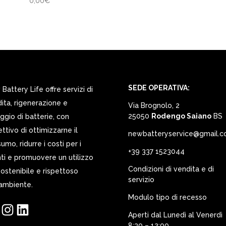
0,00
€
SEDE OPERATIVA:
Battery Life offre servizi di
ita, rigenerazione e
Via Brognolo, 2
25050
Rodengo Saiano
BS
ggio di batterie, con
iettivo di ottimizzarne il
newbatteryservice@gmail.
umo, ridurre i costi per i
+39 337 1523044
nti e promuovere un utilizzo
Condizioni di vendita e di
sostenibile e rispettoso
servizio
’ambiente.
Modulo tipo di recesso
ebook
Instagram
LinkedIn
Aperti dal Lunedì al Venerdì
8:30 – 12:00