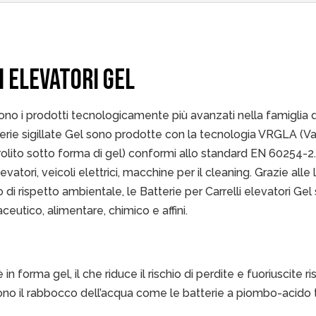
I ELEVATORI GEL
 sono i prodotti tecnologicamente più avanzati nella famiglia 
rie sigillate Gel sono prodotte con la tecnologia VRGLA (Va
lito sotto forma di gel) conformi allo standard EN 60254-2. 
vatori, veicoli elettrici, macchine per il cleaning. Grazie alle l
 di rispetto ambientale, le Batterie per Carrelli elevatori Ge
ceutico, alimentare, chimico e affini.
 è in forma gel, il che riduce il rischio di perdite e fuoriuscite r
no il rabbocco dell’acqua come le batterie a piombo-acido trad