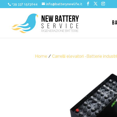
+39 337 1523044
info@batterynewlife.it
B
Home
/
Carrelli elevatori -Batterie industri