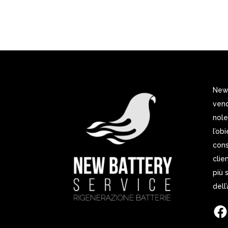
New 
vend
nole
l’ob
cons
clie
più 
dell
Fac