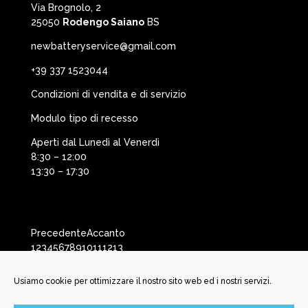
Via Brognolo, 2
25050
Rodengo Saiano
BS
newbatteryservice@gmail.com
+39 337 1523044
Condizioni di vendita e di servizio
Modulo tipo di recesso
Aperti dal Lunedì al Venerdì
8:30 – 12:00
13:30 – 17:30
Precedente
Accanto
1
2
3
4
5
6
7
8
9
10
11
12
13
Usiamo cookie per ottimizzare il nostro sito web ed i nostri servizi.