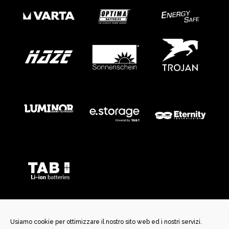
Usiamo cookie per ottimizzare il nostro sito web ed i nostri servizi.