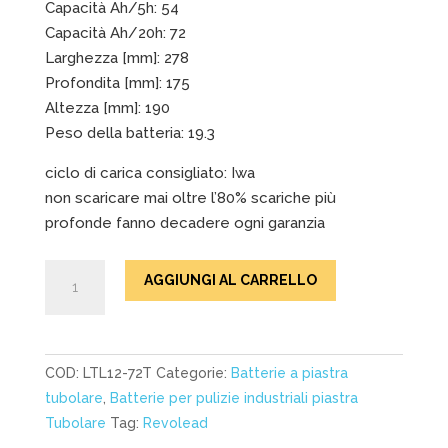
Capacità Ah/5h: 54
Capacità Ah/20h: 72
Larghezza [mm]: 278
Profondita [mm]: 175
Altezza [mm]: 190
Peso della batteria: 19.3
ciclo di carica consigliato: Iwa
non scaricare mai oltre l’80% scariche più
profonde fanno decadere ogni garanzia
Batterie
AGGIUNGI AL CARRELLO
al
piombo
acido
Revolead
COD:
LTL12-72T
Categorie:
Batterie a piastra
LTL
tubolare
,
Batterie per pulizie industriali piastra
12-
Tubolare
Tag:
Revolead
72T