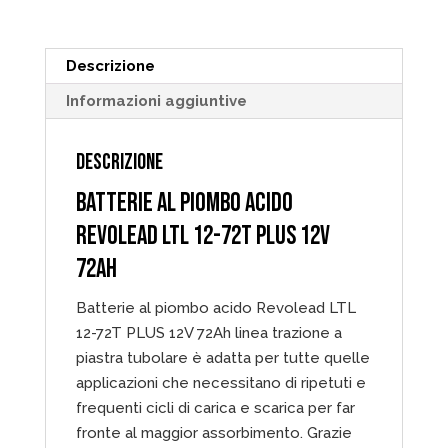
PLUS
12V
Descrizione
72Ah
quantità
Informazioni aggiuntive
DESCRIZIONE
BATTERIE AL PIOMBO ACIDO
REVOLEAD LTL 12-72T PLUS 12V
72AH
Batterie al piombo acido Revolead LTL
12-72T PLUS 12V 72Ah linea trazione a
piastra tubolare è adatta per tutte quelle
applicazioni che necessitano di ripetuti e
frequenti cicli di carica e scarica per far
fronte al maggior assorbimento. Grazie