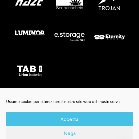
Usiamo cookie per ottimizzare il nostro sito web ed i nostri servizi.
Accetta
©️ New Battery Service Srl | Via San Martino, 29 | 25037
Pontoglio BS | P. Iva e C.F. 04150170985 | N. REA BS592456 | N.
Nega
Iscrizione Registro Inprese 04150170985 | Cap. Soc. Int.