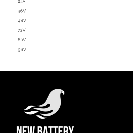
24V
36V
48V
72V
80V
96V