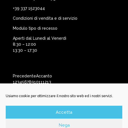
+39 337 1523044
Condizioni di vendita e di servizio
Modulo tipo di recesso
Aperti dal Lunedì al Venerdì
8:30 – 12:00
13:30 – 17:30
Precedente
Accanto
1
2
3
4
5
6
7
8
9
10
11
12
13
Usiamo cookie per ottimizzare il nostro sito web ed i nostri servizi.
Accetta
©️ New Battery Service Srl | Via San Martino, 29 | 25037
Pontoglio BS | P. Iva e C.F. 04150170985 | N. REA BS592456 | N.
Nega