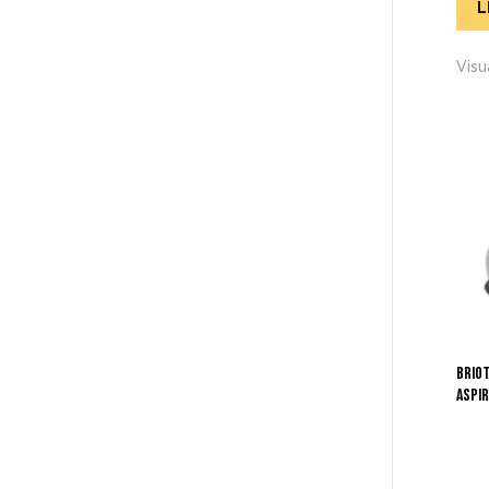
L
Visu
BRIO
ASPI