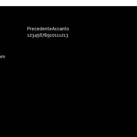
Precedente
Accanto
1
2
3
4
5
6
7
8
9
10
11
12
13
com