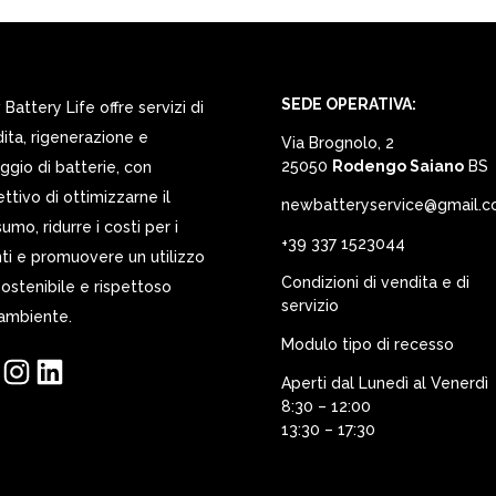
SEDE OPERATIVA:
Battery Life offre servizi di
ita, rigenerazione e
Via Brognolo, 2
25050
Rodengo Saiano
BS
ggio di batterie, con
iettivo di ottimizzarne il
newbatteryservice@gmail.
umo, ridurre i costi per i
+39 337 1523044
nti e promuovere un utilizzo
Condizioni di vendita e di
sostenibile e rispettoso
servizio
’ambiente.
Modulo tipo di recesso
ebook
Instagram
LinkedIn
Aperti dal Lunedì al Venerdì
8:30 – 12:00
13:30 – 17:30