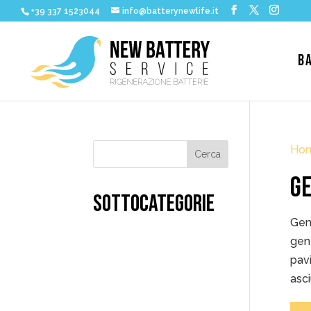
+39 337 1523044
info@batterynewlife.it
B
Ho
GE
SOTTOCATEGORIE
Gene
gene
pavi
asci