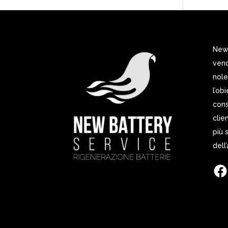
New 
vend
nole
l’ob
cons
clie
più 
dell
Fac