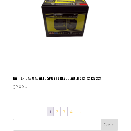
BATTERIE AGM AD ALTO SPUNTO REVOLEAD LHC12-22 12V 22AH
92,00
€
1
2
3
4
→