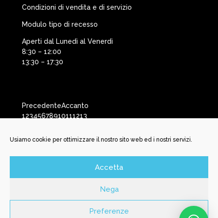
Condizioni di vendita e di servizio
Modulo tipo di recesso
Aperti dal Lunedì al Venerdì
8:30 – 12:00
13:30 – 17:30
Precedente
Accanto
1
2
3
4
5
6
7
8
9
10
11
12
13
Usiamo cookie per ottimizzare il nostro sito web ed i nostri servizi.
Accetta
©️ New Battery Service Srl | Via San Martino, 29 | 25037
Pontoglio BS | P. Iva e C.F. 04150170985 | N. REA BS592456 | N.
Nega
Iscrizione Registro Inprese 04150170985 | Cap. Soc. Int.
Versato € 10.000,00 |
newbatterysrl@legalmail.it
| SDI
Preferenze