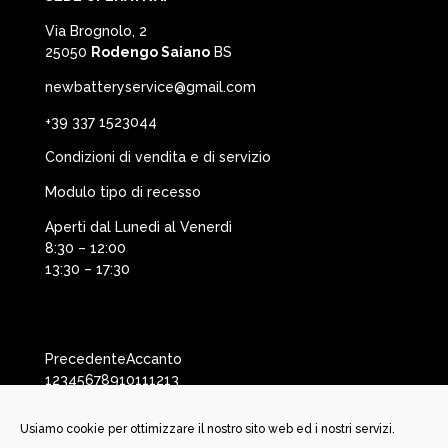
Via Brognolo, 2
25050
Rodengo Saiano
BS
newbatteryservice@gmail.com
+39 337 1523044
Condizioni di vendita e di servizio
Modulo tipo di recesso
Aperti dal Lunedì al Venerdì
8:30 – 12:00
13:30 – 17:30
Precedente
Accanto
1
2
3
4
5
6
7
8
9
10
11
12
13
Usiamo cookie per ottimizzare il nostro sito web ed i nostri servizi.