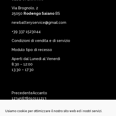
Via Brognolo, 2
25050
Rodengo Saiano
BS
newbatteryservice@gmail.com
+39 337 1523044
Condizioni di vendita e di servizio
Modulo tipo di recesso
Aperti dal Lunedì al Venerdì
8:30 – 12:00
13:30 – 17:30
Precedente
Accanto
1
2
3
4
5
6
7
8
9
10
11
12
13
Usiamo cookie per ottimizzare il nostro sito web ed i nostri servizi.