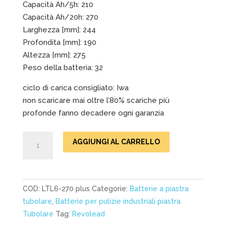
Capacità Ah/5h: 210
Capacità Ah/20h: 270
Larghezza [mm]: 244
Profondita [mm]: 190
Altezza [mm]: 275
Peso della batteria: 32
ciclo di carica consigliato: Iwa
non scaricare mai oltre l’80% scariche più
profonde fanno decadere ogni garanzia
Batterie
AGGIUNGI AL CARRELLO
al
piombo
acido
Revolead
COD:
LTL6-270 plus
Categorie:
Batterie a piastra
LTL
tubolare
,
Batterie per pulizie industriali piastra
6-
Tubolare
Tag:
Revolead
270T