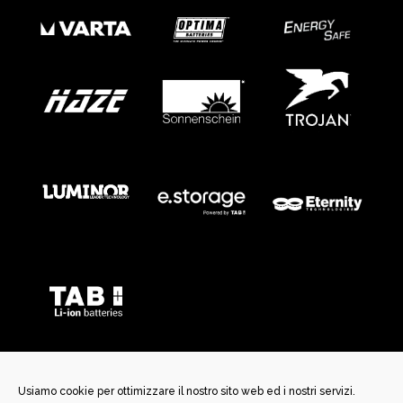
Usiamo cookie per ottimizzare il nostro sito web ed i nostri servizi.