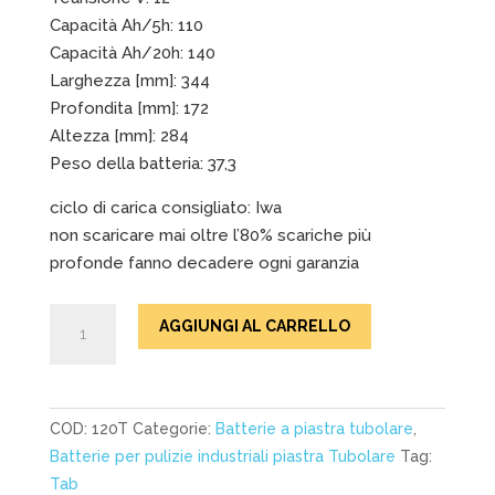
Capacità Ah/5h: 110
Capacità Ah/20h: 140
Larghezza [mm]: 344
Profondita [mm]: 172
Altezza [mm]: 284
Peso della batteria: 37,3
ciclo di carica consigliato: Iwa
non scaricare mai oltre l’80% scariche più
profonde fanno decadere ogni garanzia
TAB
AGGIUNGI AL CARRELLO
Batterie
piombo
acido
DEEP
COD:
120T
Categorie:
Batterie a piastra tubolare
,
CYCLE
Batterie per pulizie industriali piastra Tubolare
Tag:
120T
Tab