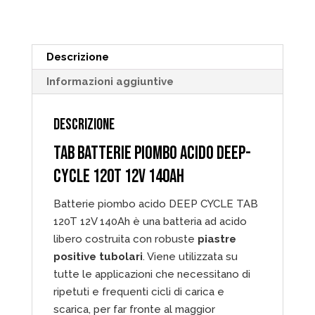
12V
140Ah
quantità
Descrizione
Informazioni aggiuntive
DESCRIZIONE
TAB BATTERIE PIOMBO ACIDO DEEP-
CYCLE 120T 12V 140AH
Batterie piombo acido DEEP CYCLE TAB
120T 12V 140Ah è una batteria ad acido
libero costruita con robuste
piastre
positive tubolari
. Viene utilizzata su
tutte le applicazioni che necessitano di
ripetuti e frequenti cicli di carica e
scarica, per far fronte al maggior