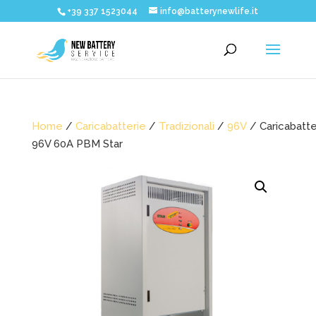
+39 337 1523044
info@batterynewlife.it
Home
/
Caricabatterie
/
Tradizionali
/
96V
/ Caricabatte
96V 60A PBM Star