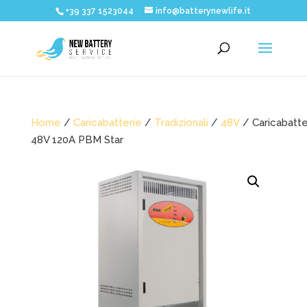
+39 337 1523044
info@batterynewlife.it
Home
/
Caricabatterie
/
Tradizionali
/
48V
/ Caricabatte
48V 120A PBM Star