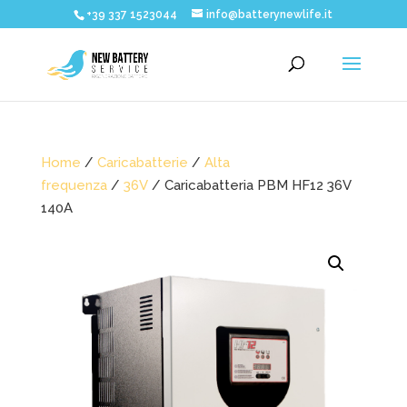
+39 337 1523044
info@batterynewlife.it
Home
/
Caricabatterie
/
Alta
frequenza
/
36V
/ Caricabatteria PBM HF12 36V
140A