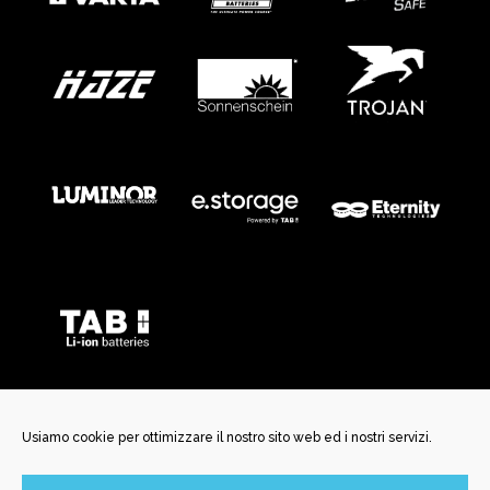
Usiamo cookie per ottimizzare il nostro sito web ed i nostri servizi.