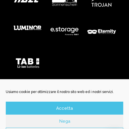
Usiamo cookie per ottimizzare il nostro sito web ed i nostri servizi.
Accetta
©️ New Battery Service Srl | Via San Martino, 29 | 25037
Pontoglio BS | P. Iva e C.F. 04150170985 | N. REA BS592456 | N.
Nega
Iscrizione Registro Inprese 04150170985 | Cap. Soc. Int.