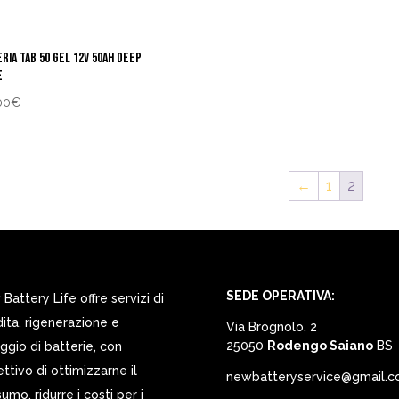
RIA TAB 50 GEL 12V 50AH DEEP
E
00
€
←
1
2
SEDE OPERATIVA:
Battery Life offre servizi di
ita, rigenerazione e
Via Brognolo, 2
25050
Rodengo Saiano
BS
ggio di batterie, con
iettivo di ottimizzarne il
newbatteryservice@gmail.
umo, ridurre i costi per i