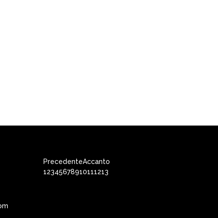
Precedente
Accanto
1
2
3
4
5
6
7
8
9
10
11
12
13
com