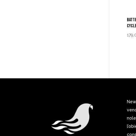
BATTE
CYCL
179,
New 
vend
nole
l’ob
cons