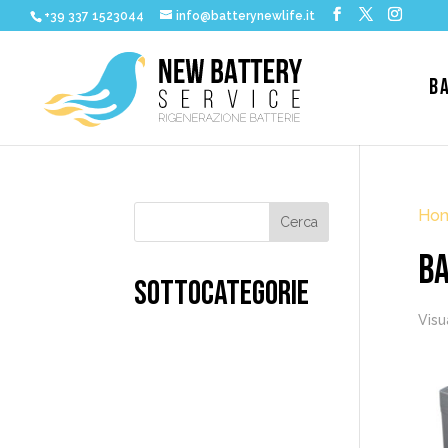
+39 337 1523044
info@batterynewlife.it
B
Ho
BA
SOTTOCATEGORIE
Visu