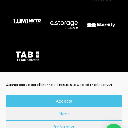
Usiamo cookie per ottimizzare il nostro sito web ed i nostri servizi.
Accetta
©️ New Battery Service Srl | Via San Martino, 29 | 25037
Pontoglio BS | P. Iva e C.F. 04150170985 | N. REA BS592456 | N.
Nega
Iscrizione Registro Inprese 04150170985 | Cap. Soc. Int.
Versato € 10.000,00 |
newbatterysrl@legalmail.it
| SDI
Preferenze