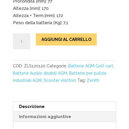
Profondita [mm]: 77
Altezza [mm]: 170
Altezza + Term.[mm]: 172
Peso della batteria [Kg]: 7,1
batterie
AGGIUNGI AL CARRELLO
sigillate
AGM
DEEP
CYCLE
COD:
ZLS120120
Categorie:
Batterie AGM Golf cart
,
al
Batterie Ausilio disabili AGM
,
Batterie per pulizie
Silicone
industriali AGM
,
Scooter elettrici
Tag:
Zenith
ZLS120120
12V
28AH
Descrizione
quantità
Informazioni aggiuntive