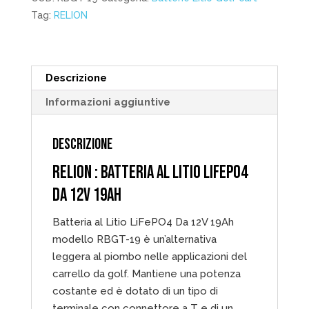
12V
Tag:
RELION
19Ah
quantità
Descrizione
Informazioni aggiuntive
DESCRIZIONE
RELION : BATTERIA AL LITIO LIFEPO4
DA 12V 19AH
Batteria al Litio LiFePO4 Da 12V 19Ah
modello RBGT-19 è un’alternativa
leggera al piombo nelle applicazioni del
carrello da golf. Mantiene una potenza
costante ed è dotato di un tipo di
terminale con connettore a T e di un