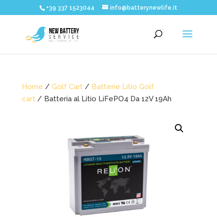
+39 337 1523044
info@batterynewlife.it
Home
/
Golf Cart
/
Batterie Litio Golf
cart
/ Batteria al Litio LiFePO4 Da 12V 19Ah