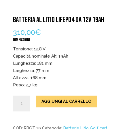
BATTERIA AL LITIO LIFEPO4 DA 12V 19AH
310,00
€
DIMENSIONI
Tensione: 12,8 V
Capacità nominale Ah: 19Ah
Lunghezza: 181 mm
Larghezza: 77 mm
Altezza: 168 mm
Peso: 2,7 kg
Batteria
AGGIUNGI AL CARRELLO
al
Litio
LiFePO4
Da
COD:
RBGT 19
Categoria:
Batterie Litio Golf cart